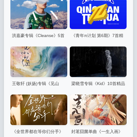
洪嘉豪专辑《Cleanse》5首
《青年π计划 第6期》7首精
精品歌曲
品歌曲
王敬轩 (妖扬)专辑《见山
梁晓雪专辑《Kid》10首精品
海》4首精品歌曲
歌曲
《全世界都在等你们分手》
封茗囧菌单曲《一生入画》