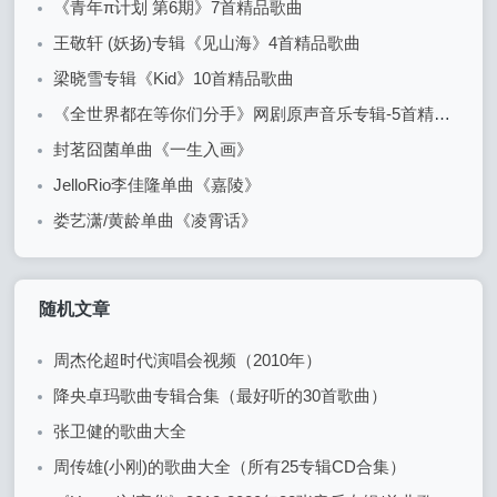
《青年π计划 第6期》7首精品歌曲
王敬轩 (妖扬)专辑《见山海》4首精品歌曲
梁晓雪专辑《Kid》10首精品歌曲
《全世界都在等你们分手》网剧原声音乐专辑-5首精品歌曲+20首配乐
封茗囧菌单曲《一生入画》
JelloRio李佳隆单曲《嘉陵》
娄艺潇/黄龄单曲《凌霄话》
随机文章
周杰伦超时代演唱会视频（2010年）
降央卓玛歌曲专辑合集（最好听的30首歌曲）
张卫健的歌曲大全
周传雄(小刚)的歌曲大全（所有25专辑CD合集）