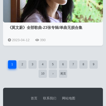
《莫文蔚》全部歌曲-23张专辑/单曲无损合集
2023-04-12
390
1
2
3
4
5
6
7
8
9
10
›
尾页
首页
联系我们
网站地图