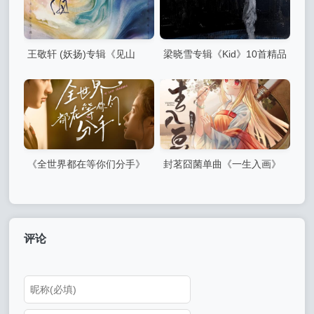
王敬轩 (妖扬)专辑《见山
梁晓雪专辑《Kid》10首精品
海》4首精品歌曲
歌曲
《全世界都在等你们分手》
封茗囧菌单曲《一生入画》
网剧原声音乐专辑-5首精品歌
曲+20首配乐
评论