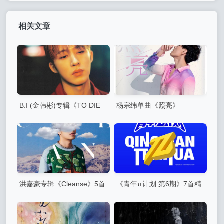
相关文章
B.I (金韩彬)专辑《TO DIE
杨宗纬单曲《照亮》
FOR》9首精品歌曲
洪嘉豪专辑《Cleanse》5首
《青年π计划 第6期》7首精
精品歌曲
品歌曲