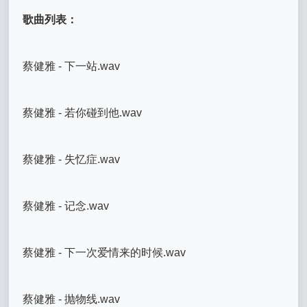
歌曲列表：
蔡健雅 - 下一站.wav
蔡健雅 - 若你碰到他.wav
蔡健雅 - 失忆症.wav
蔡健雅 - 记念.wav
蔡健雅 - 下一次爱情来的时候.wav
蔡健雅 - 抛物线.wav