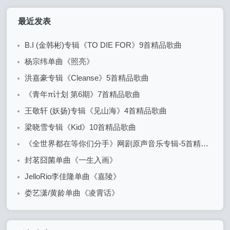
最近发表
B.I (金韩彬)专辑《TO DIE FOR》9首精品歌曲
杨宗纬单曲《照亮》
洪嘉豪专辑《Cleanse》5首精品歌曲
《青年π计划 第6期》7首精品歌曲
王敬轩 (妖扬)专辑《见山海》4首精品歌曲
梁晓雪专辑《Kid》10首精品歌曲
《全世界都在等你们分手》网剧原声音乐专辑-5首精品歌曲+20首配乐
封茗囧菌单曲《一生入画》
JelloRio李佳隆单曲《嘉陵》
娄艺潇/黄龄单曲《凌霄话》