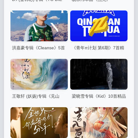
FOR》9首精品歌曲
洪嘉豪专辑《Cleanse》5首
《青年π计划 第6期》7首精
精品歌曲
品歌曲
王敬轩 (妖扬)专辑《见山
梁晓雪专辑《Kid》10首精品
海》4首精品歌曲
歌曲