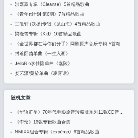
洪嘉豪专辑《Cleanse》5首精品歌曲
《青年π计划 第6期》7首精品歌曲
王敬轩 (妖扬)专辑《见山海》4首精品歌曲
梁晓雪专辑《Kid》10首精品歌曲
《全世界都在等你们分手》网剧原声音乐专辑-5首精品歌曲+20首配乐
封茗囧菌单曲《一生入画》
JelloRio李佳隆单曲《嘉陵》
娄艺潇/黄龄单曲《凌霄话》
随机文章
《华语群星》70年代电影原音珍藏版系列11张CD音乐合集
《李玟》16张专辑歌曲合集
NMIXX组合专辑《expérgo》6首精品歌曲