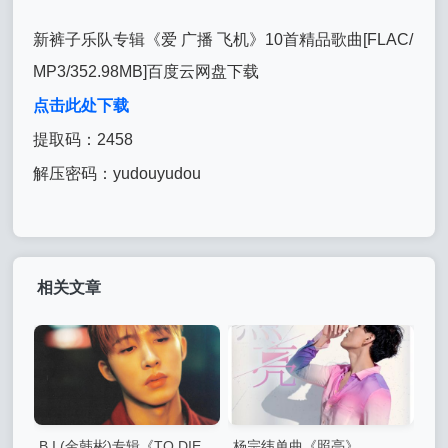
新裤子乐队专辑《爱 广播 飞机》10首精品歌曲[FLAC/
MP3/352.98MB]百度云网盘下载
点击此处下载
提取码：2458
解压密码：yudouyudou
相关文章
B.I (金韩彬)专辑《TO DIE
杨宗纬单曲《照亮》