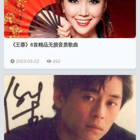
《王蓉》6首精品无损音质歌曲
2023-03-22
250