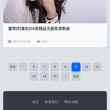
童荣庆(童彤)59首精品无损音质歌曲
2023-03-20
220
首页
‹
6
7
8
9
10
11
12
13
14
15
›
尾页
首页
联系我们
网站地图