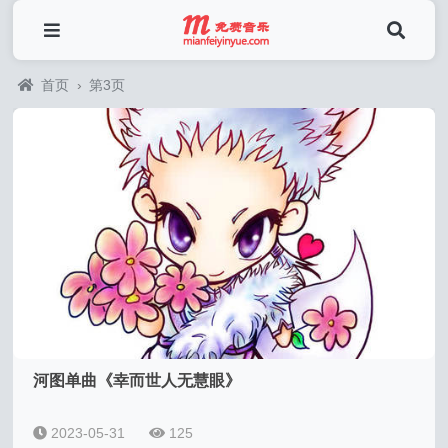
首页
›
第3页
河图单曲《幸而世人无慧眼》
2023-05-31
125