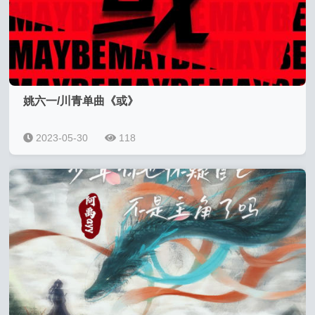
姚六一/川青单曲《或》
2023-05-30
118