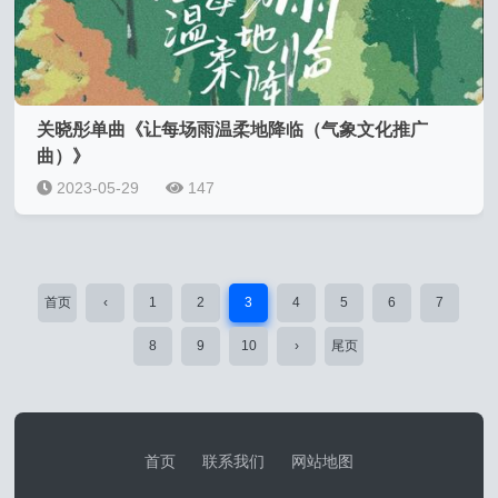
关晓彤单曲《让每场雨温柔地降临（气象文化推广
曲）》
2023-05-29
147
首页
‹
1
2
3
4
5
6
7
8
9
10
›
尾页
首页
联系我们
网站地图